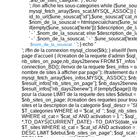
.$nb_de_sites_categorie. ')
'; echo '
'; //on affiche les sous-categories while ($une_sou
mysql_fetch_array($res_scat,MYSQL_ASSOC)) { 
id_to_url($une_souscat["id"],$une_souscat["cat_na
$nom_de_la_souscat = htmlspecialchars($une_so
if(empty($une_souscat['texte'])) $description_de
' - ' .$nom_de_la_souscat; else $description_de
' - ' .$nom_de_la_souscat. ' - ' .$une_souscat['texte
'; } echo "
.$nom_de_la_souscat. '
'; //fin de la connexion mysql_close($lk); } else//if (!em
page d'accueil { //creation de la requete d'admin $s
nb_sites_on_page,nb_days2benew FROM $T_infos "; 
connection_BD(); //envoi de la requete $res_infos = s
nombre de sites à afficher par page"); //traitement du 
mysql_fetch_array($res_infos,MYSQL_ASSOC); $nb
$result_infos["nb_sites_on_page"]; $nb_days2benew
$result_infos["nb_days2benew"]; if (empty($page)) //
pour la clause LIMIT de la requete des sites $debut = 
$nb_sites_on_page; //creation des requetes pour trou
sites et la description de la categorie $sql_descr 
$T_categories WHERE id = '$cat_id' "; $sql_nb_sit
WHERE id_cat = '$cat_id' AND activation = 1 "; $sq
*,TO_DAYS(CURRENT_DATE) - TO_DAYS(date_vali
$T_sites WHERE id_cat = '$cat_id' AND activation
DESC LIMIT $debut,$nb_sites_on_page"; $sql_scat 