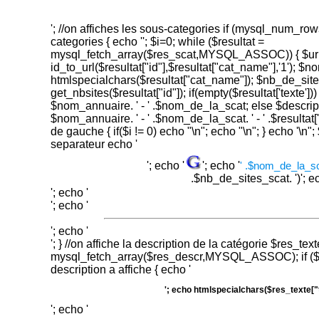
'; //on affiches les sous-categories if (mysql_num_rows
categories { echo ''; $i=0; while ($resultat =
mysql_fetch_array($res_scat,MYSQL_ASSOC)) { $ur
id_to_url($resultat["id"],$resultat["cat_name"],'1'); 
htmlspecialchars($resultat["cat_name"]); $nb_de_sit
get_nbsites($resultat["id"]); if(empty($resultat['texte'
$nom_annuaire. ' - ' .$nom_de_la_scat; else $descri
$nom_annuaire. ' - ' .$nom_de_la_scat. ' - ' .$resultat['
de gauche { if($i != 0) echo "\n"; echo "\n"; } echo '\n"; 
separateur echo '
'; echo '
'; echo '
' .$nom_de_la_sc
.$nb_de_sites_scat. ')
'; e
'; echo '
'; echo '
'; echo '
'; } //on affiche la description de la catégorie $res_text
mysql_fetch_array($res_descr,MYSQL_ASSOC); if ($res
description a affiche { echo '
'; echo htmlspecialchars($res_texte["t
'; echo '