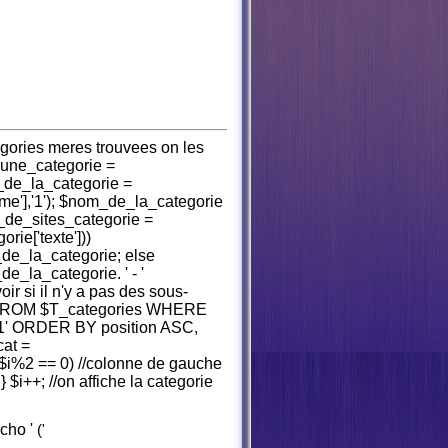
tegories meres trouvees on les
($une_categorie =
de_la_categorie =
ame'],'1'); $nom_de_la_categorie
_de_sites_categorie =
rie['texte']))
_de_la_categorie; else
e_la_categorie. ' - '
oir si il n'y a pas des sous-
e FROM $T_categories WHERE
 '1' ORDER BY position ASC,
at =
 ($i%2 == 0) //colonne de gauche
 } $i++; //on affiche la categorie
echo '
('