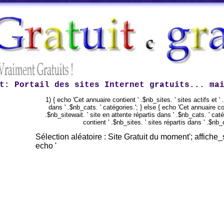
t
: Portail des sites Internet gratuits... ma
1) { echo 'Cet annuaire contient ' .$nb_sites. ' sites actifs et ' 
dans ' .$nb_cats. ' catégories.'; } else { echo 'Cet annuaire cont
.$nb_sitewait. ' site en attente répartis dans ' .$nb_cats. ' caté
contient ' .$nb_sites. ' sites répartis dans ' .$nb_c
Sélection aléatoire : Site Gratuit du moment'; affiche_s
echo '