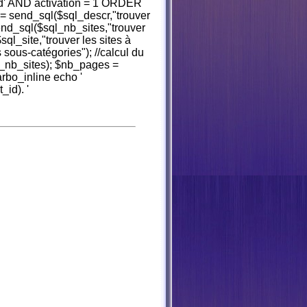
' AND activation = 1 ORDER
= send_sql($sql_descr,"trouver
send_sql($sql_nb_sites,"trouver
sql_site,"trouver les sites à
 sous-catégories"); //calcul du
_nb_sites); $nb_pages =
arbo_inline echo '
id). '