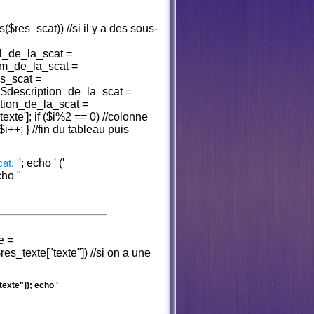
($res_scat)) //si il y a des sous-
l_de_la_scat =
$nom_de_la_scat =
es_scat =
])) $description_de_la_scat =
ption_de_la_scat =
texte']; if ($i%2 == 0) //colonne
$i++; } //fin du tableau puis
at. '
'; echo '
('
cho "
e =
_texte["texte"]) //si on a une
exte"]); echo '