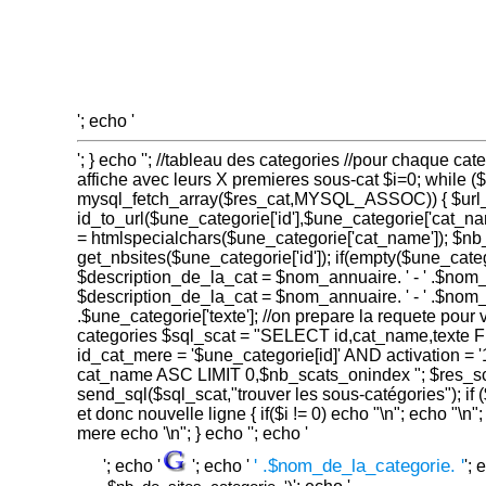
'; echo '
'; } echo ''; //tableau des categories //pour chaque ca
affiche avec leurs X premieres sous-cat $i=0; while 
mysql_fetch_array($res_cat,MYSQL_ASSOC)) { $url_
id_to_url($une_categorie['id'],$une_categorie['cat_n
= htmlspecialchars($une_categorie['cat_name']); $nb
get_nbsites($une_categorie['id']); if(empty($une_catego
$description_de_la_cat = $nom_annuaire. ' - ' .$nom
$description_de_la_cat = $nom_annuaire. ' - ' .$nom_d
.$une_categorie['texte']; //on prepare la requete pour v
categories $sql_scat = "SELECT id,cat_name,text
id_cat_mere = '$une_categorie[id]' AND activation =
cat_name ASC LIMIT 0,$nb_scats_onindex "; $res_sc
send_sql($sql_scat,"trouver les sous-catégories"); if
et donc nouvelle ligne { if($i != 0) echo "\n"; echo "\n";
mere echo '\n"; } echo ''; echo '
' .$nom_de_la_categorie. '
'; echo '
'; echo '
'; 