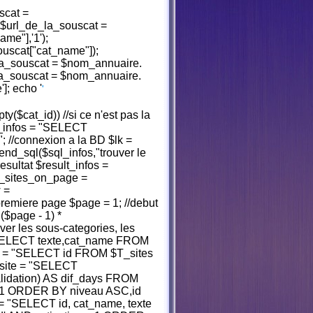
scat =
$url_de_la_souscat =
me"],'1');
uscat["cat_name"]);
_la_souscat = $nom_annuaire.
_la_souscat = $nom_annuaire.
']; echo '
'
pty($cat_id)) //si ce n'est pas la
ql_infos = "SELECT
//connexion a la BD $lk =
end_sql($sql_infos,"trouver le
resultat $result_infos =
_sites_on_page =
 =
premiere page $page = 1; //debut
($page - 1) *
ver les sous-categories, les
= "SELECT texte,cat_name FROM
es = "SELECT id FROM $T_sites
l_site = "SELECT
dation) AS dif_days FROM
 = 1 ORDER BY niveau ASC,id
= "SELECT id, cat_name, texte