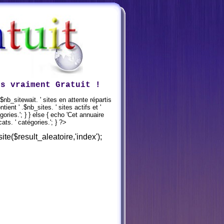
is vraiment Gratuit !
.$nb_sitewait. ' sites en attente répartis
ient ' .$nb_sites. ' sites actifs et '
gories.'; } } else { echo 'Cet annuaire
ats. ' catégories.'; } ?>
ite($result_aleatoire,'index');