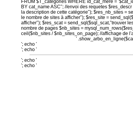
FROM $T_categories WHERE id_cat_mere = '$cat_id
BY cat_name ASC"; //envoi des requetes $res_descr 
la description de cette catégorie"); $res_nb_sites = 
le nombre de sites à afficher"); $res_site = send_sql($
afficher"); $res_scat = send_sql($sql_scat,"trouver les
nombre de pages $nb_sites = mysql_num_rows($res
ceil($nb_sites / $nb_sites_on_page); //affichage de l'
' .show_arbo_en_ligne($cat_
'; echo '
'; echo '
'; echo '
'; echo '