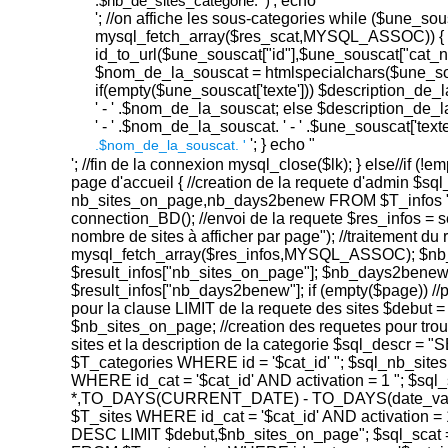
.$nb_de_sites_categorie. ')
'; echo '
'; //on affiche les sous-categories while ($une_sou
mysql_fetch_array($res_scat,MYSQL_ASSOC)) { 
id_to_url($une_souscat["id"],$une_souscat["cat_na
$nom_de_la_souscat = htmlspecialchars($une_so
if(empty($une_souscat['texte'])) $description_de
' - ' .$nom_de_la_souscat; else $description_de
' - ' .$nom_de_la_souscat. ' - ' .$une_souscat['texte
'; } echo "
.$nom_de_la_souscat. '
'; //fin de la connexion mysql_close($lk); } else//if (!em
page d'accueil { //creation de la requete d'admin $s
nb_sites_on_page,nb_days2benew FROM $T_infos "; 
connection_BD(); //envoi de la requete $res_infos = s
nombre de sites à afficher par page"); //traitement du 
mysql_fetch_array($res_infos,MYSQL_ASSOC); $nb
$result_infos["nb_sites_on_page"]; $nb_days2benew
$result_infos["nb_days2benew"]; if (empty($page)) //
pour la clause LIMIT de la requete des sites $debut = 
$nb_sites_on_page; //creation des requetes pour trou
sites et la description de la categorie $sql_descr 
$T_categories WHERE id = '$cat_id' "; $sql_nb_sit
WHERE id_cat = '$cat_id' AND activation = 1 "; $sq
*,TO_DAYS(CURRENT_DATE) - TO_DAYS(date_vali
$T_sites WHERE id_cat = '$cat_id' AND activation
DESC LIMIT $debut,$nb_sites_on_page"; $sql_scat 