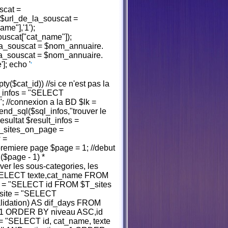
scat =
$url_de_la_souscat =
me"],'1');
uscat["cat_name"]);
_la_souscat = $nom_annuaire.
_la_souscat = $nom_annuaire.
']; echo '
'
pty($cat_id)) //si ce n'est pas la
ql_infos = "SELECT
//connexion a la BD $lk =
end_sql($sql_infos,"trouver le
resultat $result_infos =
_sites_on_page =
 =
premiere page $page = 1; //debut
($page - 1) *
ver les sous-categories, les
= "SELECT texte,cat_name FROM
es = "SELECT id FROM $T_sites
l_site = "SELECT
dation) AS dif_days FROM
 = 1 ORDER BY niveau ASC,id
= "SELECT id, cat_name, texte