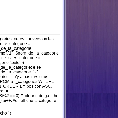
tegories meres trouvees on les
($une_categorie =
de_la_categorie =
ame'],'1'); $nom_de_la_categorie
_de_sites_categorie =
rie['texte']))
_de_la_categorie; else
e_la_categorie. ' - '
oir si il n'y a pas des sous-
e FROM $T_categories WHERE
 '1' ORDER BY position ASC,
at =
 ($i%2 == 0) //colonne de gauche
 } $i++; //on affiche la categorie
echo '
('