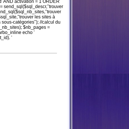
' AND activation = 1 ORDER
= send_sql($sql_descr,"trouver
send_sql($sql_nb_sites,"trouver
sql_site,"trouver les sites à
 sous-catégories"); //calcul du
_nb_sites); $nb_pages =
arbo_inline echo '
id). '