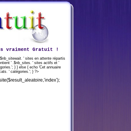
is vraiment Gratuit !
.$nb_sitewait. ' sites en attente répartis
ient ' .$nb_sites. ' sites actifs et '
gories.'; } } else { echo 'Cet annuaire
ats. ' catégories.'; } ?>
ite($result_aleatoire,'index');