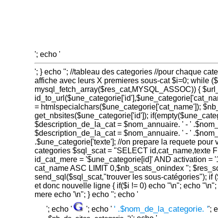
'; echo '
'; } echo ''; //tableau des categories //pour chaque ca
affiche avec leurs X premieres sous-cat $i=0; while 
mysql_fetch_array($res_cat,MYSQL_ASSOC)) { $url_
id_to_url($une_categorie['id'],$une_categorie['cat_n
= htmlspecialchars($une_categorie['cat_name']); $nb
get_nbsites($une_categorie['id']); if(empty($une_catego
$description_de_la_cat = $nom_annuaire. ' - ' .$nom
$description_de_la_cat = $nom_annuaire. ' - ' .$nom_d
.$une_categorie['texte']; //on prepare la requete pour v
categories $sql_scat = "SELECT id,cat_name,text
id_cat_mere = '$une_categorie[id]' AND activation =
cat_name ASC LIMIT 0,$nb_scats_onindex "; $res_sc
send_sql($sql_scat,"trouver les sous-catégories"); if
et donc nouvelle ligne { if($i != 0) echo "\n"; echo "\n";
mere echo '\n"; } echo ''; echo '
' .$nom_de_la_categorie. '
'; echo '
'; echo '
'; 