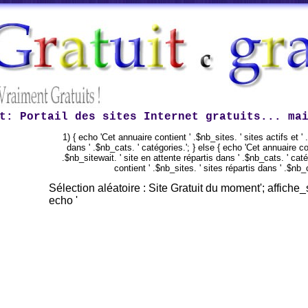
t
: Portail des sites Internet gratuits... ma
1) { echo 'Cet annuaire contient ' .$nb_sites. ' sites actifs et ' 
dans ' .$nb_cats. ' catégories.'; } else { echo 'Cet annuaire cont
.$nb_sitewait. ' site en attente répartis dans ' .$nb_cats. ' caté
contient ' .$nb_sites. ' sites répartis dans ' .$nb_c
Sélection aléatoire : Site Gratuit du moment'; affiche_s
echo '