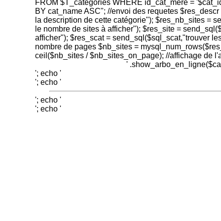
FROM $T_categories WHERE id_cat_mere = '$cat_id
BY cat_name ASC"; //envoi des requetes $res_descr 
la description de cette catégorie"); $res_nb_sites = 
le nombre de sites à afficher"); $res_site = send_sql($
afficher"); $res_scat = send_sql($sql_scat,"trouver les
nombre de pages $nb_sites = mysql_num_rows($res
ceil($nb_sites / $nb_sites_on_page); //affichage de l'
' .show_arbo_en_ligne($cat_
'; echo '
'; echo '
'; echo '
'; echo '