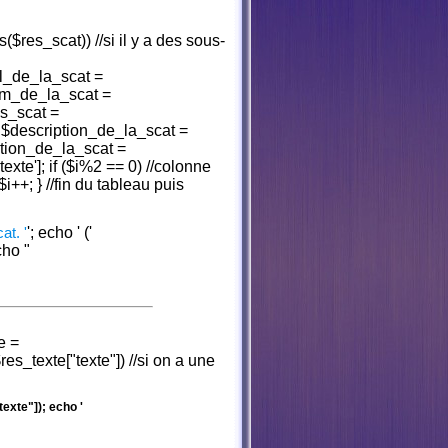
($res_scat)) //si il y a des sous-
l_de_la_scat =
$nom_de_la_scat =
es_scat =
])) $description_de_la_scat =
ption_de_la_scat =
texte']; if ($i%2 == 0) //colonne
$i++; } //fin du tableau puis
at. '
'; echo '
('
cho "
e =
_texte["texte"]) //si on a une
exte"]); echo '