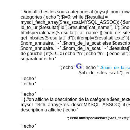
'; //on affiches les sous-categories if (mysql_num_rows
categories { echo ''; $i=0; while ($resultat =
mysql_fetch_array($res_scat,MYSQL_ASSOC)) { $ur
id_to_url($resultat["id"],$resultat["cat_name"],'1'); 
htmlspecialchars($resultat["cat_name"]); $nb_de_sit
get_nbsites($resultat["id"]); if(empty($resultat['texte'
$nom_annuaire. ' - ' .$nom_de_la_scat; else $descri
$nom_annuaire. ' - ' .$nom_de_la_scat. ' - ' .$resultat['
de gauche { if($i != 0) echo "\n"; echo "\n"; } echo '\n"; 
separateur echo '
'; echo '
'; echo '
' .$nom_de_la_sc
.$nb_de_sites_scat. ')
'; e
'; echo '
'; echo '
'; echo '
'; } //on affiche la description de la catégorie $res_text
mysql_fetch_array($res_descr,MYSQL_ASSOC); if ($res
description a affiche { echo '
'; echo htmlspecialchars($res_texte["t
'; echo '