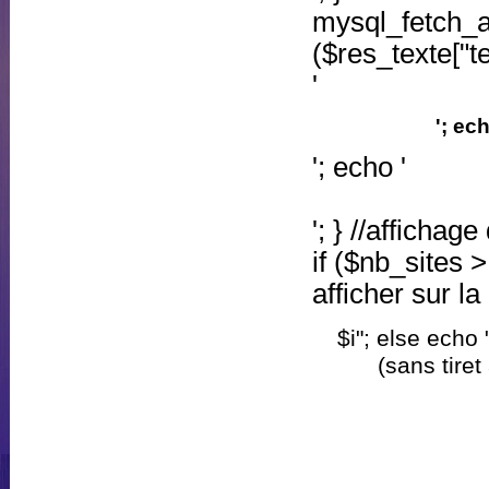
mysql_fetch_
($res_texte["te
'
'; ec
'; echo '
'; } //afficha
if ($nb_sites >
afficher sur la
$i"; else echo 
(sans tiret