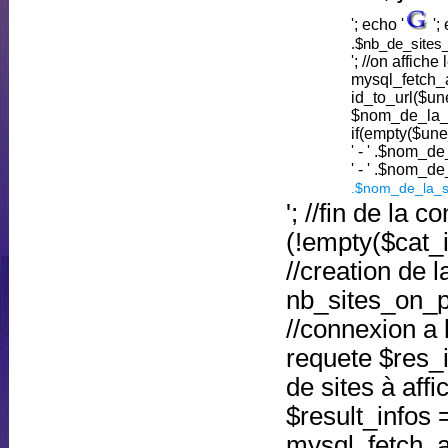
'; echo '
';
.$nb_de_sites_c
'; //on affich
mysql_fetch_
id_to_url($un
$nom_de_la_s
if(empty($une
' - ' .$nom_d
' - ' .$nom_de
.$nom_de_la_so
'; //fin de la 
(!empty($cat_id
//creation de
nb_sites_on_
//connexion a 
requete $res_
de sites à affi
$result_infos 
mysql_fetch_