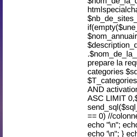
$nom_de_la_c
htmlspecialch
$nb_de_sites_c
if(empty($une_
$nom_annuaire
$description_d
.$nom_de_la_cat
prepare la req
categories $
$T_categories
AND activatio
ASC LIMIT 0,$
send_sql($sql_
== 0) //colonn
echo "\n"; echo
echo '\n"; } ech