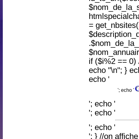
$nom_de_la_s
htmlspecialch
= get_nbsites($
$description_d
.$nom_de_la_s
$nom_annuaire. 
if ($i%2 == 0) 
echo "\n"; } ec
echo '
'; echo '
'; echo '
'; echo '
'; echo '
'; } //on affic