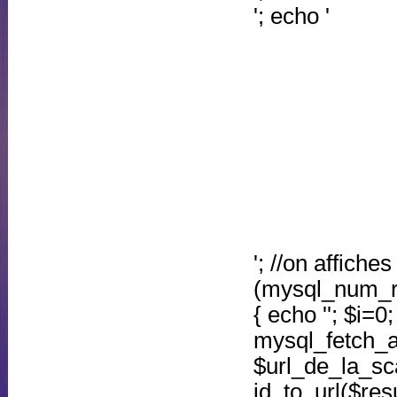
'; echo '
'; //on affiche
(mysql_num_ro
{ echo ''; $i=0
mysql_fetch_
$url_de_la_sc
id_to_url($resu