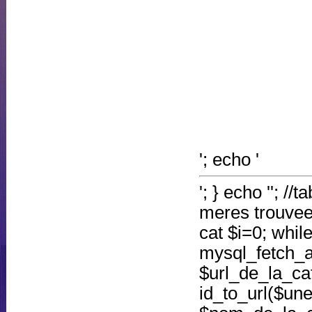
'; echo '
'; } echo ''; /
meres trouvee
cat $i=0; whil
mysql_fetch_
$url_de_la_ca
id_to_url($une