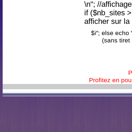
\n"; //afficha
if ($nb_sites >
afficher sur la
$i"; else echo 
(sans tiret
P
Profitez en pour