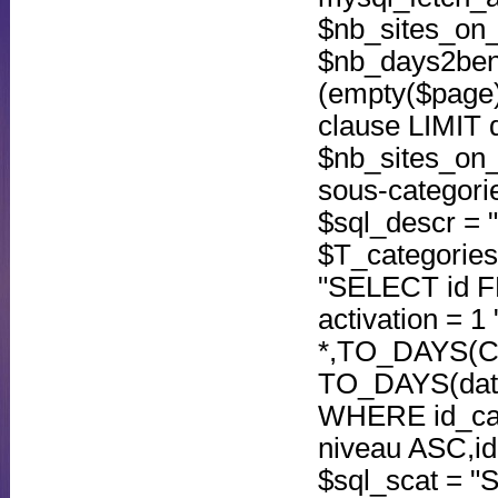
$nb_sites_on_
$nb_days2bene
(empty($page))
clause LIMIT d
$nb_sites_on_p
sous-categories
$sql_descr =
$T_categories
"SELECT id F
activation = 1
*,TO_DAYS(
TO_DAYS(date
WHERE id_cat
niveau ASC,i
$sql_scat = 